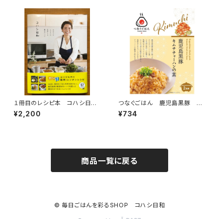
１冊目のレシピ本 コハシ日和
つなぐごはん 鹿児島黒豚 キ
～大切な人をとびきりの笑顔に
ムチチャーハンの素
¥2,200
¥734
する魔法のレシピ～
商品一覧に戻る
© 毎日ごはんを彩るSHOP コハシ日和