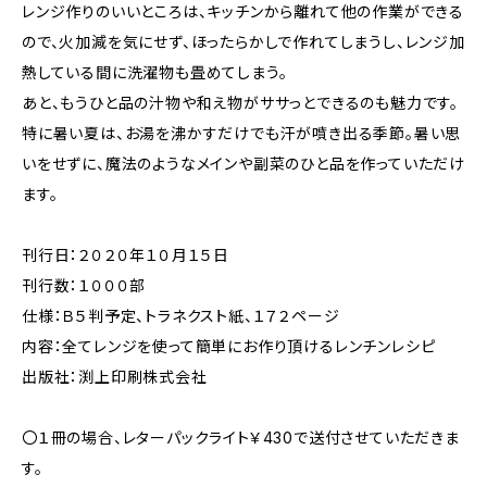
レンジ作りのいいところは、キッチンから離れて他の作業ができる
ので、火加減を気にせず、ほったらかしで作れてしまうし、レンジ加
熱している間に洗濯物も畳めてしまう。
あと、もうひと品の汁物や和え物がササっとできるのも魅力です。
特に暑い夏は、お湯を沸かすだけでも汗が噴き出る季節。暑い思
いをせずに、魔法のようなメインや副菜のひと品を作っていただけ
ます。
刊行日：２０２０年１０月１５日
刊行数：１０００部
仕様：Ｂ５判予定、トラネクスト紙、１７２ページ
内容：全てレンジを使って簡単にお作り頂けるレンチンレシピ
出版社：渕上印刷株式会社
〇１冊の場合、レターパックライト￥430で送付させていただきま
す。