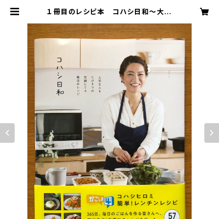
１冊目のレシピ本 コハシ日和～大切
な人をとびきりの笑顔にする魔法のレ
シピ～ | 毎日ごはんを彩るSHOP
コハシ日和