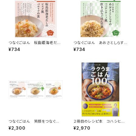
つなぐごはん 桜島姫海老だし
つなぐごはん あおさとしらす
のビスク風 パエリアの素
のペペロンチーノ風 炊き込み
¥734
¥734
ごはんの素
つなぐごはん 笑顔をつなぐご
２冊目のレシピ本 コハシヒロ
はん３種セット
ミのラクうまごはん100レシピ
¥2,300
¥2,970